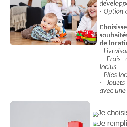
développe
- Option 
Choisis
souhaité
de locat
-
Livrais
- Frais 
inclus
- Piles in
- Jouets
avec une 
Je choisi
Je rempl