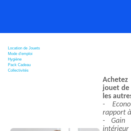
Location de Jouets
Mode d’emploi
Hygiène
Pack Cadeau
Collectivités
Achetez
jouet de
les autre
- Econ
rapport à
- Gain
intérieur