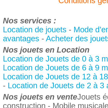
Conditions gé
Nos services :
Location de jouets
-
Mode d’e
CAISSE ENREGISTRE
avantages
-
Acheter des jouet
Nos jouets en Location
Location de Jouets de 0 à 3 m
Location de Jouets de 6 à 9 m
Location de Jouets de 12 à 1
AEROBALLES
-
Location de Jouets de 2 à 3
Nos jouets en vente
Jouets éd
construction - Mobile musicale 