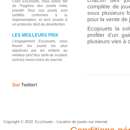
chacun des jou
Chez EcoJouets, nous avons fait
complète de jou
de l'hygiène des jouets notre
priorité! Tous nos jouets sont
APPAREIL PHOTO
sous plusieurs 
certifiés conformes à la
pour la vente de
règlementation, et sont soumis à
un protocole strict de désinfection.
Ecojouets la so
profiter d’un g
LES MEILLEURS PRIX
plusieurs vies à d
L'engagement EcoJouets, vous
fournir les jouets les plus
appréciés par les enfants au
meilleur prix! Nos tarifs de location
sont les moins chers du marché.
BABY MARCHE
Sur
Twitter!
BARIL 76 GROSSES P
Copyright © 2010. EcoJouets - Location de jouets sur internet.