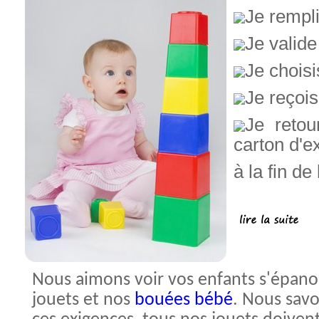
Je rempl
Je valid
Je chois
Je reçois
Je retou
carton d'ex
à la fin de
Nous aimons voir vos enfants s'épanou
jouets et nos
bouées bébé
. Nous savo