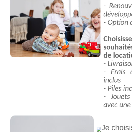
- Renouv
développe
- Option 
Choisis
souhaité
de locat
-
Livrais
- Frais 
inclus
- Piles in
- Jouets
avec une 
Je choisi