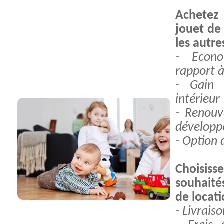
Achetez
jouet de
les autre
- Econ
rapport à
- Gain
intérieur
- Renouv
développe
- Option 
Choisis
souhaité
de locat
-
Livrais