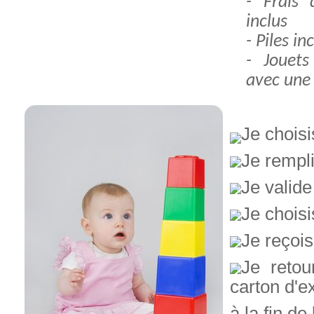
- Frais 
inclus
- Piles in
- Jouets
avec une 
Je choisi
Je rempl
Je valid
Je chois
Je reçois
Je retou
carton d'ex
à la fin de